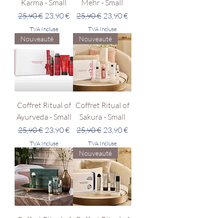
Karma - Small
Mehr - Small
Prix original
Prix promotionnel
Prix original
Prix promotionnel
25,90 €
23,90 €
25,90 €
23,90 €
TVA Incluse
TVA Incluse
Nouveauté
Nouveauté
Coffret Ritual of
Coffret Ritual of
Ayurveda - Small
Sakura - Small
Prix original
Prix promotionnel
Prix original
Prix promotionnel
25,90 €
23,90 €
25,90 €
23,90 €
TVA Incluse
TVA Incluse
Nouveauté