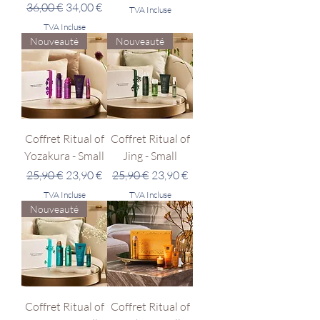
Prix original
Prix promotionnel
36,00 €
34,00 €
TVA Incluse
TVA Incluse
Nouveauté
Nouveauté
Coffret Ritual of
Coffret Ritual of
Yozakura - Small
Jing - Small
Prix original
Prix promotionnel
Prix original
Prix promotionnel
25,90 €
23,90 €
25,90 €
23,90 €
TVA Incluse
TVA Incluse
Nouveauté
Coffret Ritual of
Coffret Ritual of