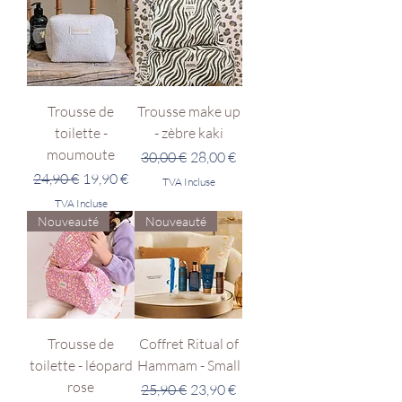
Trousse de
Trousse make up
toilette -
- zèbre kaki
moumoute
Prix original
Prix promotionnel
30,00 €
28,00 €
Prix original
Prix promotionnel
24,90 €
19,90 €
TVA Incluse
TVA Incluse
Nouveauté
Nouveauté
Trousse de
Coffret Ritual of
toilette - léopard
Hammam - Small
rose
Prix original
Prix promotionnel
25,90 €
23,90 €