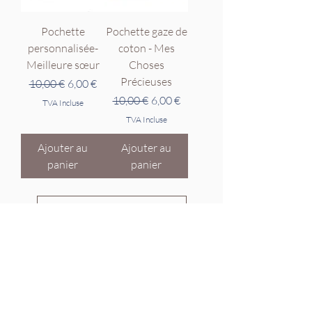
Pochette
Pochette gaze de
personnalisée-
coton - Mes
Meilleure sœur
Choses
Précieuses
Prix original
Prix promotionnel
10,00 €
6,00 €
Prix original
Prix promotionnel
10,00 €
6,00 €
TVA Incluse
TVA Incluse
Ajouter au
Ajouter au
panier
panier
Voir plus
Articles similaires