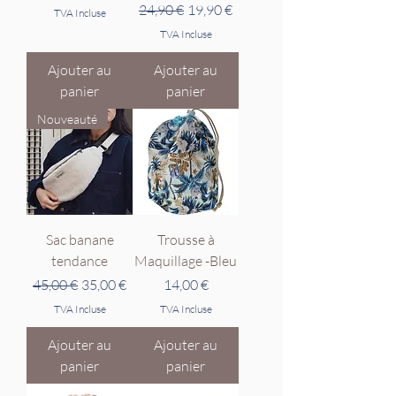
Prix original
Prix promotionnel
24,90 €
19,90 €
TVA Incluse
TVA Incluse
Ajouter au
Ajouter au
panier
panier
Nouveauté
Sac banane
Trousse à
tendance
Maquillage -Bleu
Prix original
Prix promotionnel
Prix
45,00 €
35,00 €
14,00 €
TVA Incluse
TVA Incluse
Ajouter au
Ajouter au
panier
panier