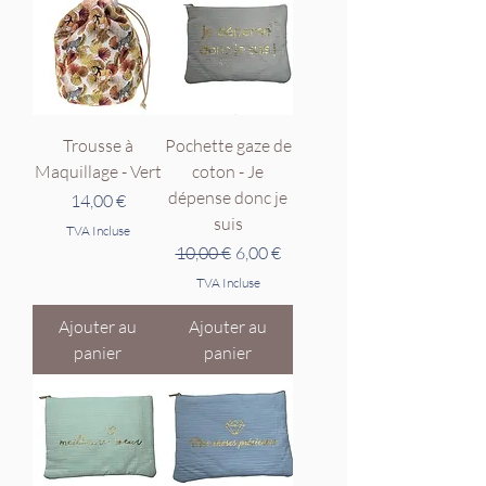
Trousse à
Pochette gaze de
Maquillage - Vert
coton - Je
dépense donc je
Prix
14,00 €
suis
TVA Incluse
Prix original
Prix promotionnel
10,00 €
6,00 €
TVA Incluse
Ajouter au
Ajouter au
panier
panier