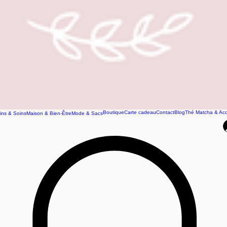
Boutique
Carte cadeau
Contact
Blog
Thé Matcha & Acc
ins & Soins
Maison & Bien-Être
Mode & Sacs