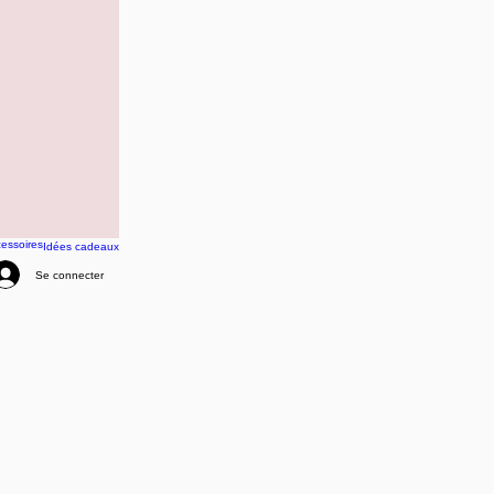
essoires
Idées cadeaux
Se connecter