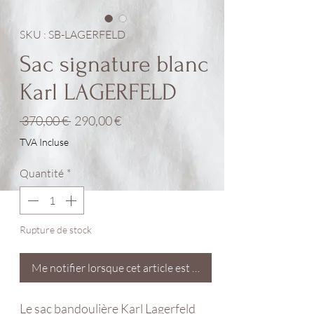
SKU : SB-LAGERFELD
Sac signature blanc
Karl LAGERFELD
Prix
Prix
 370,00 € 
290,00 €
original
promotionnel
TVA Incluse
Quantité
*
Rupture de stock
Me notifier lorsque cet article est disponible
Le sac bandoulière Karl Lagerfeld