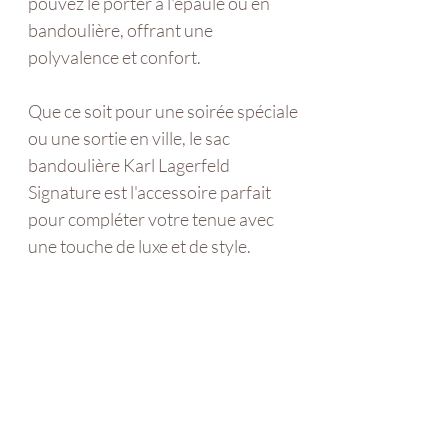
pouvez le porter à l'épaule ou en
bandoulière, offrant une
polyvalence et confort.
Que ce soit pour une soirée spéciale
ou une sortie en ville, le sac
bandoulière Karl Lagerfeld
Signature est l'accessoire parfait
pour compléter votre tenue avec
une touche de luxe et de style.
Articles similaires
Nouveauté
Nouveauté