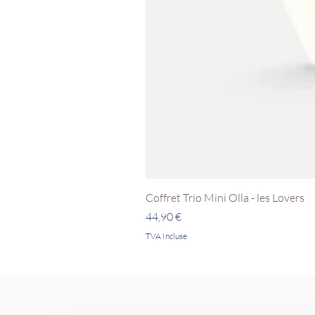
Coffret Trio Mini Olla - les Lovers
Prix
44,90 €
TVA Incluse