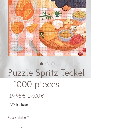
Puzzle Spritz Teckel
- 1000 pièces
Prix
Prix
 19,95 € 
17,00 €
original
promotionnel
TVA Incluse
Quantité
*