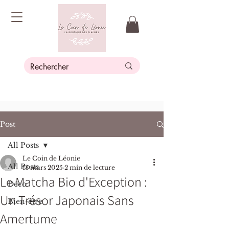
Post
All Posts
Le Coin de Léonie
All Posts
13 mars 2025
2 min de lecture
Le Matcha Bio d'Exception :
Déco
Un Trésor Japonais Sans
Bien-être
Amertume