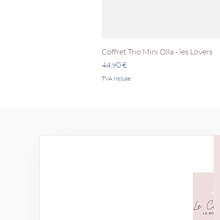
Coffret Trio Mini Olla - les Lovers
Prix
44,90 €
TVA Incluse