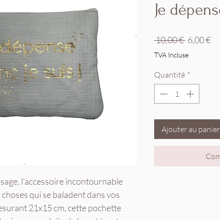
Je dépens
Prix
Pr
 10,00 € 
6,00 €
original
pr
TVA Incluse
Quantité
*
Ajouter au panier
Com
sage, l'accessoire incontournable
s choses qui se baladent dans vos
 Mesurant 21x15 cm, cette pochette