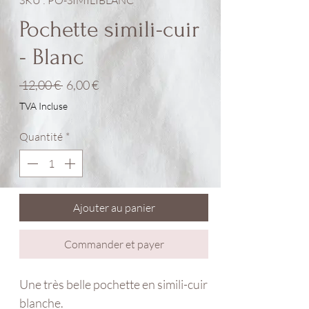
SKU : PO-SIMILIBLANC
Pochette simili-cuir
- Blanc
Prix
Prix
 12,00 € 
6,00 €
original
promotionnel
TVA Incluse
Quantité
*
Ajouter au panier
Commander et payer
Une très belle pochette en simili-cuir
blanche.